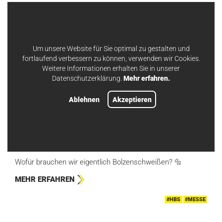
#HBS
#ANWENDUNGSBEISPIELE
Um unsere Website für Sie optimal zu gestalten und
fortlaufend verbessern zu können, verwenden wir Cookies.
Weitere Informationen erhalten Sie in unserer
Datenschutzerklärung.
Mehr erfahren.
Ablehnen
Akzeptieren
25.04.2024
ANWENDUNGEN IN DER ISOLATION
Wofür brauchen wir eigentlich Bolzenschweißen? 🔩
MEHR ERFAHREN
#HBS
#MESSE