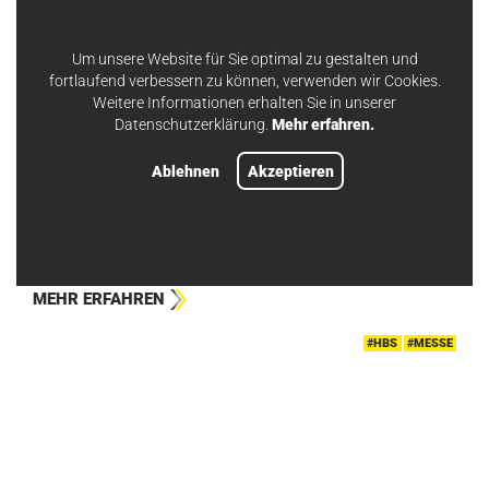
Um unsere Website für Sie optimal zu gestalten und
fortlaufend verbessern zu können, verwenden wir Cookies.
Weitere Informationen erhalten Sie in unserer
Datenschutzerklärung.
Mehr erfahren.
Ablehnen
Akzeptieren
25.04.2024
ANWENDUNGEN IN DER ISOLATION
Wofür brauchen wir eigentlich Bolzenschweißen? 🔩
MEHR ERFAHREN
#HBS
#MESSE