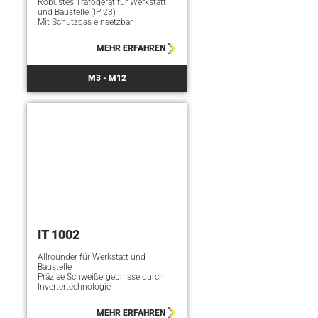
Robustes Trafogerät für Werkstatt
und Baustelle (IP 23)
Mit Schutzgas einsetzbar
MEHR ERFAHREN
M3 - M12
IT 1002
Allrounder für Werkstatt und
Baustelle
Präzise Schweißergebnisse durch
Invertertechnologie
MEHR ERFAHREN