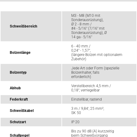
M3 - M8 (M10 mit
Sonderausrüstung),
Ø 2 - 8 mm /
Schweißbereich
#4 - 5/16" (7/16" mit
Sonderausrüstung), Ø
14 ga - 5/16"
6 - 40 mm /
0,24" - 1,57",
Bolzenlänge
(längere Bolzen mit optionalem
Zubehör)
Jede Art oder Form (spezielle
Bolzentyp
Bolzenhalter, falls
erforderlich)
Verstellbereich 4,5 mm /
Abhub
0,18", verriegelbar
Federkraft
Einstellbar, rastend
3 m / 9,84'; 25 mm²,
Schweißkabel
SK 50
Schutzart
IP 20
Bis zu 90 dB (A) kurzzeitig
Schallpegel
beim Schweißvorgang