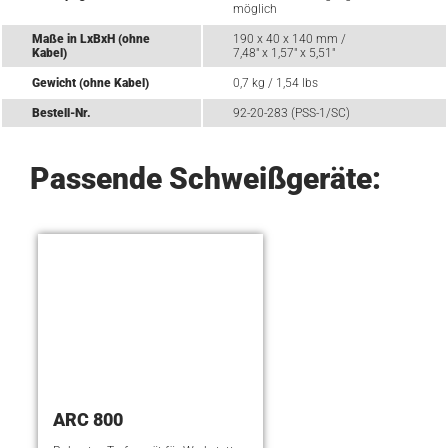
möglich
Maße in LxBxH (ohne
190 x 40 x 140 mm /
Kabel)
7,48" x 1,57" x 5,51"
Gewicht (ohne Kabel)
0,7 kg / 1,54 lbs
Bestell-Nr.
92-20-283 (PSS-1/SC)
Passende Schweißgeräte:
ARC 800