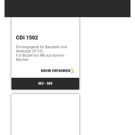
CDi 1502
Einstiegsgerät für Baustelle und
Werkstatt (IP 23)
Für Bolzen bis M8 auf dünnen
Blechen
MEHR ERFAHREN
M3 - M8