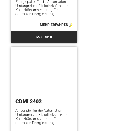
Energiepaket für die Automation
Umfangreiche Bibliotheksfunktion
Kapazitätsumschaltung für
optimalen Energieeintrag
MEHR ERFAHREN
M3 - M10
CDMi 2402
Allrounder für die Automation
Umfangreiche Bibliotheksfunktion
Kapazitätsumschaltung für
optimalen Energieeintrag