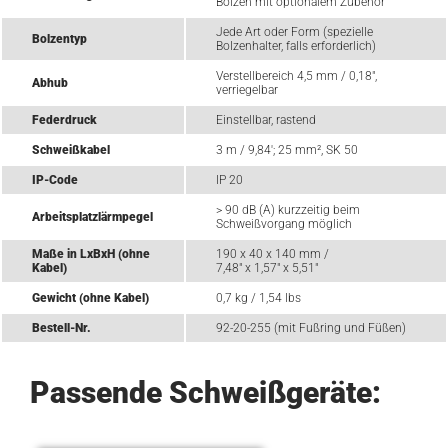
Bolzen mit optionalem Zubehör
Jede Art oder Form (spezielle
Bolzentyp
Bolzenhalter, falls erforderlich)
Verstellbereich 4,5 mm / 0,18",
Abhub
verriegelbar
Federdruck
Einstellbar, rastend
Schweißkabel
3 m / 9,84'; 25 mm², SK 50
IP-Code
IP 20
> 90 dB (A) kurzzeitig beim
Arbeitsplatzlärmpegel
Schweißvorgang möglich
Maße in LxBxH (ohne
190 x 40 x 140 mm /
Kabel)
7,48" x 1,57" x 5,51"
Gewicht (ohne Kabel)
0,7 kg / 1,54 lbs
Bestell-Nr.
92-20-255 (mit Fußring und Füßen)
Passende Schweißgeräte: