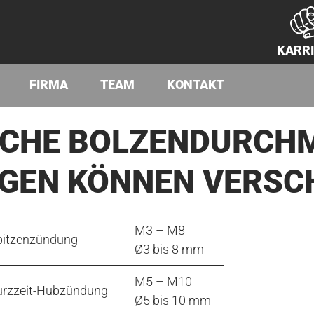
KARR
FIRMA
TEAM
KONTAKT
CHE BOLZENDURCHM
GEN KÖNNEN VERSC
M3 – M8
Spitzenzündung
Ø3 bis 8 mm
M5 – M10
Kurzzeit-Hubzündung
Ø5 bis 10 mm