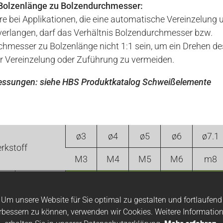
 Bolzenlänge zu Bolzendurchmesser:
e bei Applikationen, die eine automatische Vereinzelung 
erlangen, darf das Verhältnis Bolzendurchmesser bzw.
hmesser zu Bolzenlänge nicht 1:1 sein, um ein Drehen de
r Vereinzelung oder Zuführung zu vermeiden.
ssungen: siehe HBS Produktkatalog Schweißelemente
ø3
ø4
ø5
ø6
ø7.1
rkstoff
M3
M4
M5
M6
m8
4.8
Um unsere Website für Sie optimal zu gestalten und fortlaufend
l
A2-50
rbessern zu können, verwenden wir Cookies. Weitere Informatio