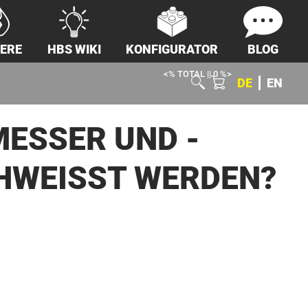
IERE
HBS WIKI
KONFIGURATOR
BLOG
<% TOTAL || 0 %>
DE
EN
ESSER UND -
HWEISST WERDEN?