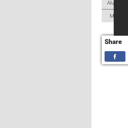
Alumini
Messin
Share