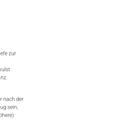
iefe zur
wulst
anz.
er nach der
ug sein,
öhere)