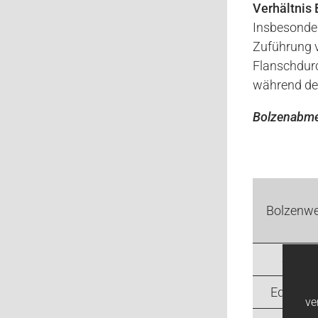
Verhältnis
Insbesonder
Zuführung v
Flanschdurc
während de
Bolzenabme
Bolzenwe
Stahl
Edelstah
ve