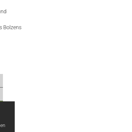
und
s Bolzens
nen