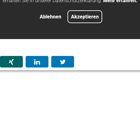
erhalten Sie in unserer Datenschutzerklärung.
Mehr erfahren.
um
AlMg3
Ablehnen
Akzeptieren
g
CuZn37