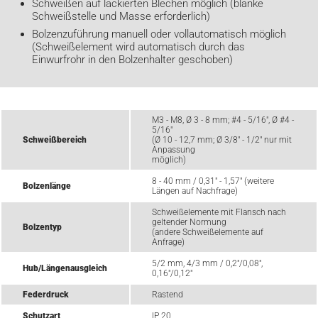
Schweißen auf lackierten Blechen möglich (blanke
Schweißstelle und Masse erforderlich)
Bolzenzuführung manuell oder vollautomatisch möglich
(Schweißelement wird automatisch durch das
Einwurfrohr in den Bolzenhalter geschoben)
M3 - M8, Ø 3 - 8 mm; #4 - 5/16", Ø #4 -
5/16"
Schweißbereich
(Ø 10 - 12,7 mm; Ø 3/8" - 1/2" nur mit
Anpassung
möglich)
8 - 40 mm / 0,31" - 1,57" (weitere
Bolzenlänge
Längen auf Nachfrage)
Schweißelemente mit Flansch nach
geltender Normung
Bolzentyp
(andere Schweißelemente auf
Anfrage)
5/2 mm, 4/3 mm / 0,2"/0,08",
Hub/Längenausgleich
0,16"/0,12"
Federdruck
Rastend
Schutzart
IP 20