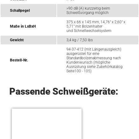
>90 dB (A) kurzzeitig beim
Schallpegel
Schweißvorgang möglich
375 x 66 x 145 mm, 14,76" x 2,60" x
Maße in LxBxH
5,71" mit Bolzenhalter
und Schnellwechselsystem
Gewicht
3,4 kg / 7,50 lbs
94-37-412 (mit Längenausgleich)
ausgerüstet für eine
Standardbolzenabmessung nach
Bestell-Nr.
Kundenwunsch (mögliche
Ausrüstung siehe Zubehörkatalog
Seite100 - 105)
Passende Schweißgeräte: