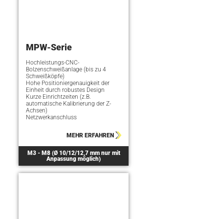
MPW-Serie
Hochleistungs-CNC-
Bolzenschweißanlage (bis zu 4
Schweißköpfe)
Hohe Positioniergenauigkeit der
Einheit durch robustes Design
Kurze Einrichtzeiten (z.B.
automatische Kalibrierung der Z-
Achsen)
Netzwerkanschluss
MEHR ERFAHREN
M3 - M8 (Ø 10/12/12,7 mm nur mit
Anpassung möglich)