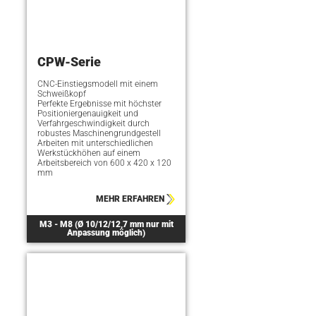
CPW-Serie
CNC-Einstiegsmodell mit einem
Schweißkopf
Perfekte Ergebnisse mit höchster
Positioniergenauigkeit und
Verfahrgeschwindigkeit durch
robustes Maschinengrundgestell
Arbeiten mit unterschiedlichen
Werkstückhöhen auf einem
Arbeitsbereich von 600 x 420 x 120
mm
MEHR ERFAHREN
M3 - M8 (Ø 10/12/12,7 mm nur mit
Anpassung möglich)