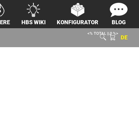
IERE
HBS WIKI
KONFIGURATOR
BLOG
<% TOTAL || 0 %>
DE