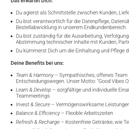
Das erwartet Dich:
Du agierst als Schnittstelle zwischen Kunden, Lief
Du bist verantwortlich für die Datenpflege, Datenü
Bestellabwicklung in unserem Endkundenbereich
Du bist zuständig für die Ausarbeitung, Verfolgun
Abstimmung technischer Inhalte mit Kunden, Par
Du kümmerst Dich um die Einhaltung und Pflege de
Deine Benefits bei uns
:
Team & Harmony
– Sympathisches, offenes Team m
Entscheidungswegen. Unser Motto: "Good Vibes On
Learn & Develop
– sorgfältige und individuelle Ein
Teammeetings
Invest & Secure
– Vermögenswirksame Leistungen o
Balance & Efficiency
– Flexible Arbeitszeiten
Refresh & Recharge
– Kostenfreie Getränke, wie T