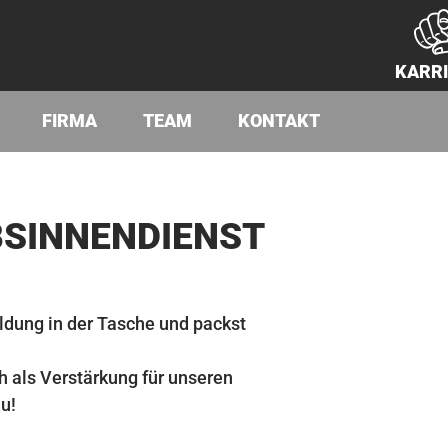
KARR
FIRMA
TEAM
KONTAKT
­SIN­NEN­DI­ENST
ldung in der Tasche und packst
h als Verstärkung für unseren
u!