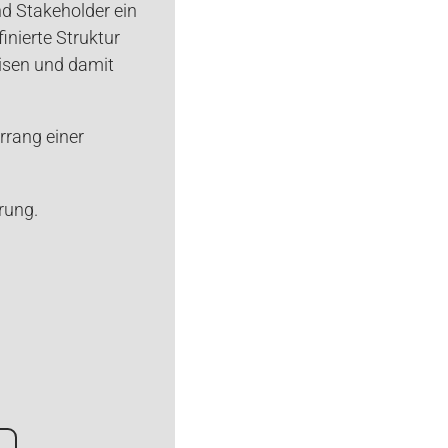
d Stakeholder ein
inierte Struktur
eisen und damit
rrang einer
rung.