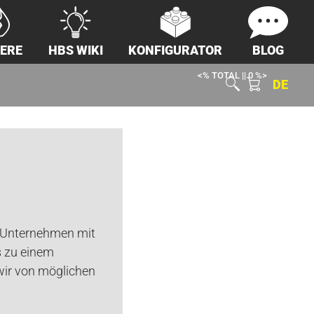
IERE
HBS WIKI
KONFIGURATOR
BLOG
<% TOTAL || 0 %>
DE
s Unternehmen mit
s zu einem
 wir von möglichen