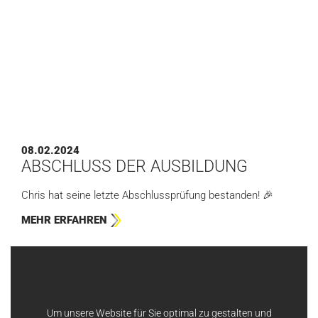
08.02.2024
ABSCHLUSS DER AUSBILDUNG
Chris hat seine letzte Abschlussprüfung bestanden! 🎉
MEHR ERFAHREN
Tags
#ANWENDUNGSBEISPIELE
#AZUBI
#HBS
Um unsere Website für Sie optimal zu gestalten und