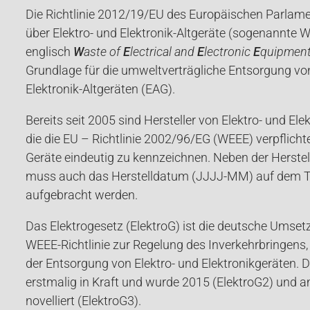
Die Richtlinie 2012/19/EU des Europäischen Parlam
über Elektro- und Elektronik-Altgeräte (sogenannte W
englisch
W
aste of
E
lectrical and
E
lectronic
E
quipmen
Grundlage für die umweltverträgliche Entsorgung von
Elektronik-Altgeräten (EAG).
Bereits seit 2005 sind Hersteller von Elektro- und El
die die EU – Richtlinie 2002/96/EG (WEEE) verpflichte
Geräte eindeutig zu kennzeichnen. Neben der Herste
muss auch das Herstelldatum (JJJJ-MM) auf dem T
aufgebracht werden.
Das Elektrogesetz (ElektroG) ist die deutsche Umse
WEEE-Richtlinie zur Regelung des Inverkehrbringen
der Entsorgung von Elektro- und Elektronikgeräten. 
erstmalig in Kraft und wurde 2015 (ElektroG2) und 
novelliert (ElektroG3).