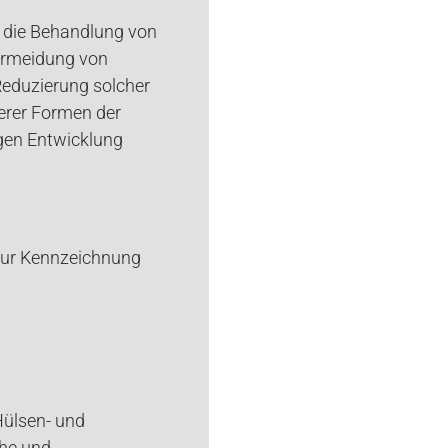
 die Behandlung von
 Vermeidung von
Reduzierung solcher
erer Formen der
igen Entwicklung
zur Kennzeichnung
Hülsen- und
che und