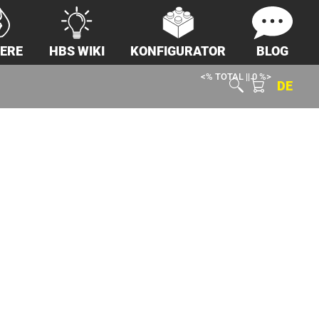
IERE
HBS WIKI
KONFIGURATOR
BLOG
<% TOTAL || 0 %>
DE