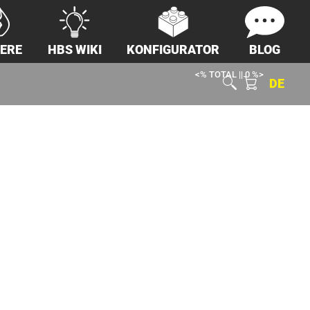
IERE
HBS WIKI
KONFIGURATOR
BLOG
<% TOTAL || 0 %>
DE