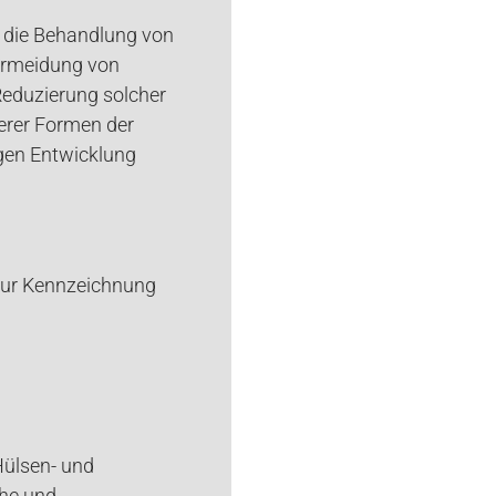
 die Behandlung von
 Vermeidung von
Reduzierung solcher
erer Formen der
igen Entwicklung
zur Kennzeichnung
Hülsen- und
che und