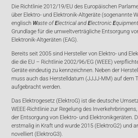
Die Richtlinie 2012/19/EU des Europäischen Parlam
über Elektro- und Elektronik-Altgeräte (sogenannte W
englisch
W
aste of
E
lectrical and
E
lectronic
E
quipmen
Grundlage für die umweltverträgliche Entsorgung von
Elektronik-Altgeräten (EAG).
Bereits seit 2005 sind Hersteller von Elektro- und El
die die EU – Richtlinie 2002/96/EG (WEEE) verpflichte
Geräte eindeutig zu kennzeichnen. Neben der Herste
muss auch das Herstelldatum (JJJJ-MM) auf dem T
aufgebracht werden.
Das Elektrogesetz (ElektroG) ist die deutsche Umse
WEEE-Richtlinie zur Regelung des Inverkehrbringen
der Entsorgung von Elektro- und Elektronikgeräten. 
erstmalig in Kraft und wurde 2015 (ElektroG2) und 
novelliert (ElektroG3).